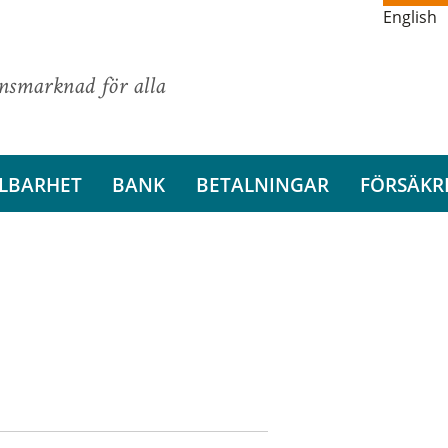
English
ansmarknad för alla
LBARHET
BANK
BETALNINGAR
FÖRSÄKR