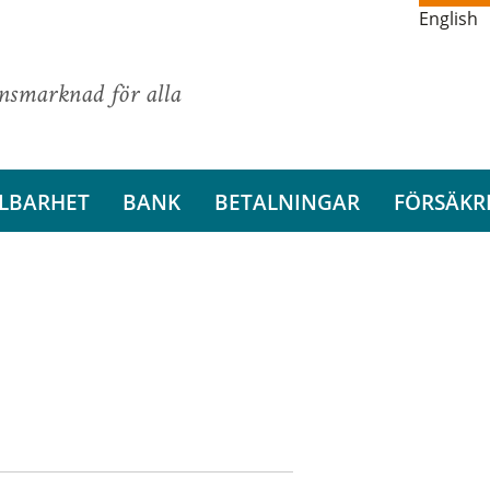
English
ansmarknad för alla
LBARHET
BANK
BETALNINGAR
FÖRSÄKR