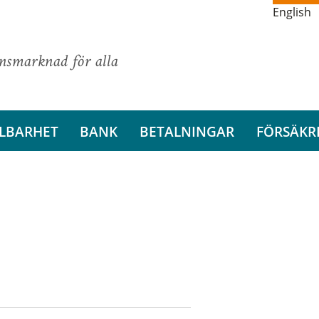
English
ansmarknad för alla
LBARHET
BANK
BETALNINGAR
FÖRSÄKR