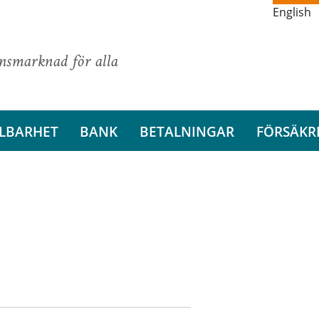
English
ansmarknad för alla
LBARHET
BANK
BETALNINGAR
FÖRSÄKR