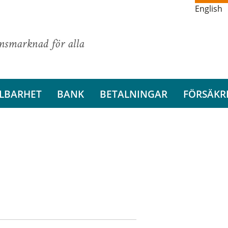
English
ansmarknad för alla
LBARHET
BANK
BETALNINGAR
FÖRSÄKR