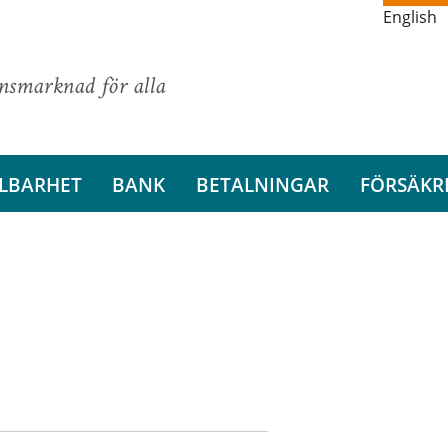
English
ansmarknad för alla
LBARHET
BANK
BETALNINGAR
FÖRSÄKR