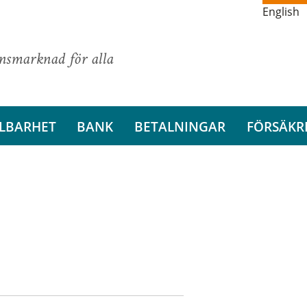
English
ansmarknad för alla
LBARHET
BANK
BETALNINGAR
FÖRSÄKR