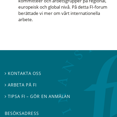
kommittéer och arbetsgrupper på regional,
europeisk och global nivå. På detta FI-forum
berättade vi mer om vårt internationella
arbete.
KONTAKTA OSS

ARBETA PÅ FI

TIPSA FI – GÖR EN ANMÄLAN

BESÖKSADRESS