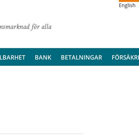
English
ansmarknad för alla
LBARHET
BANK
BETALNINGAR
FÖRSÄKR