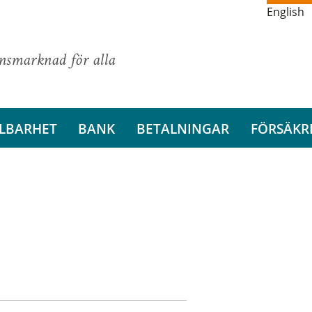
English
ansmarknad för alla
LBARHET
BANK
BETALNINGAR
FÖRSÄKR