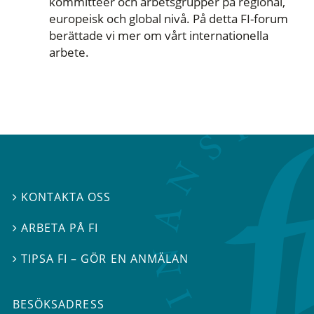
kommittéer och arbetsgrupper på regional,
europeisk och global nivå. På detta FI-forum
berättade vi mer om vårt internationella
arbete.
KONTAKTA OSS

ARBETA PÅ FI

TIPSA FI – GÖR EN ANMÄLAN

BESÖKSADRESS