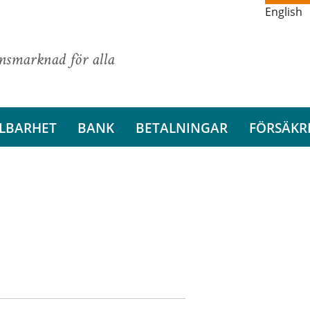
English
ansmarknad för alla
LBARHET
BANK
BETALNINGAR
FÖRSÄKR