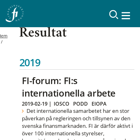
Resultat
Hem
2019
FI-forum: FI:s
internationella arbete
2019-02-19
|
IOSCO
PODD
EIOPA
Det internationella samarbetet har en stor
påverkan på regleringen och tillsynen av den
svenska finansmarknaden. FI är därför aktivt i
över 100 internationella styrelser,