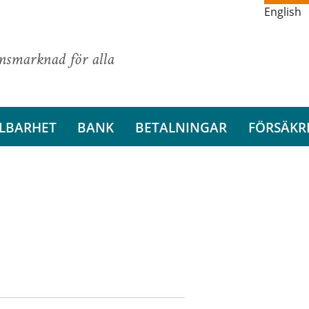
English
ansmarknad för alla
LBARHET
BANK
BETALNINGAR
FÖRSÄKR