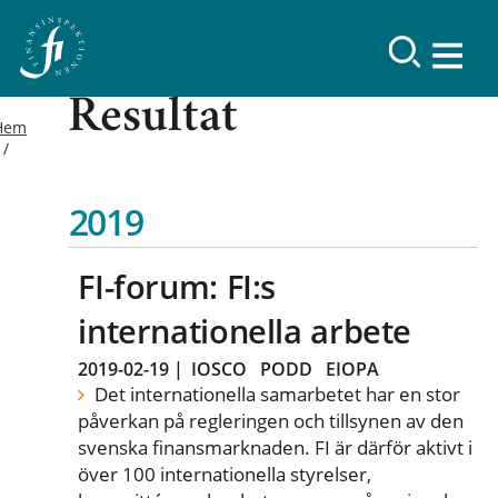
Resultat
Hem
2019
FI-forum: FI:s
internationella arbete
2019-02-19
|
IOSCO
PODD
EIOPA
Det internationella samarbetet har en stor
påverkan på regleringen och tillsynen av den
svenska finansmarknaden. FI är därför aktivt i
över 100 internationella styrelser,