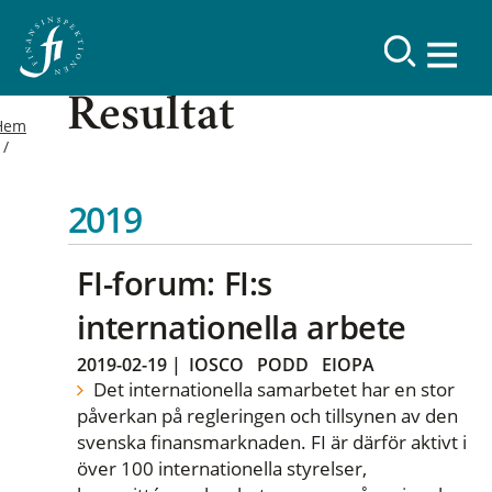
Resultat
Hem
2019
FI-forum: FI:s
internationella arbete
2019-02-19
|
IOSCO
PODD
EIOPA
Det internationella samarbetet har en stor
påverkan på regleringen och tillsynen av den
svenska finansmarknaden. FI är därför aktivt i
över 100 internationella styrelser,