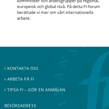
kommittéer och arbetsgrupper på regional,
europeisk och global nivå. På detta FI-forum
berättade vi mer om vårt internationella
arbete.
KONTAKTA OSS

ARBETA PÅ FI

TIPSA FI – GÖR EN ANMÄLAN

BESÖKSADRESS