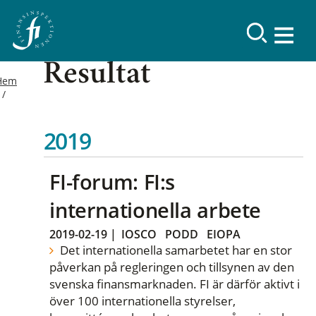
Resultat
Hem
2019
FI-forum: FI:s
internationella arbete
2019-02-19
|
IOSCO
PODD
EIOPA
Det internationella samarbetet har en stor
påverkan på regleringen och tillsynen av den
svenska finansmarknaden. FI är därför aktivt i
över 100 internationella styrelser,