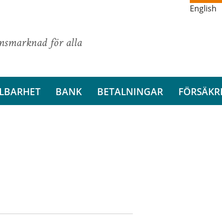
English
ansmarknad för alla
LBARHET
BANK
BETALNINGAR
FÖRSÄKR