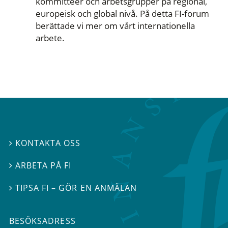
kommittéer och arbetsgrupper på regional,
europeisk och global nivå. På detta FI-forum
berättade vi mer om vårt internationella
arbete.
KONTAKTA OSS

ARBETA PÅ FI

TIPSA FI – GÖR EN ANMÄLAN

BESÖKSADRESS