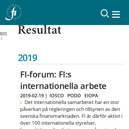
Resultat
Hem
2019
FI-forum: FI:s
internationella arbete
2019-02-19
|
IOSCO
PODD
EIOPA
Det internationella samarbetet har en stor
påverkan på regleringen och tillsynen av den
svenska finansmarknaden. FI är därför aktivt i
över 100 internationella styrelser,