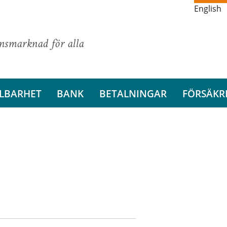
English
ansmarknad för alla
LBARHET
BANK
BETALNINGAR
FÖRSÄKR