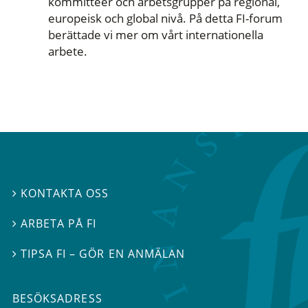
kommittéer och arbetsgrupper på regional,
europeisk och global nivå. På detta FI-forum
berättade vi mer om vårt internationella
arbete.
KONTAKTA OSS

ARBETA PÅ FI

TIPSA FI – GÖR EN ANMÄLAN

BESÖKSADRESS