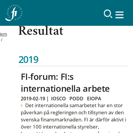
Resultat
Hem
2019
FI-forum: FI:s
internationella arbete
2019-02-19
|
IOSCO
PODD
EIOPA
Det internationella samarbetet har en stor
påverkan på regleringen och tillsynen av den
svenska finansmarknaden. FI är därför aktivt i
över 100 internationella styrelser,