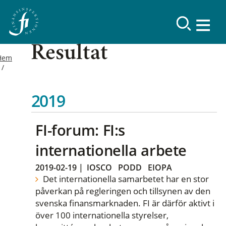
Resultat
Hem
2019
FI-forum: FI:s
internationella arbete
2019-02-19
|
IOSCO
PODD
EIOPA
Det internationella samarbetet har en stor
påverkan på regleringen och tillsynen av den
svenska finansmarknaden. FI är därför aktivt i
över 100 internationella styrelser,