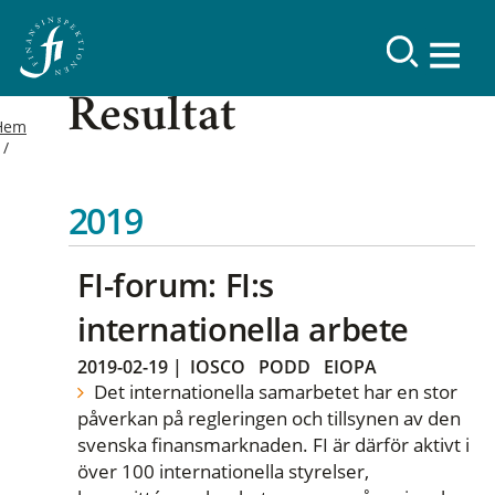
Resultat
Hem
2019
FI-forum: FI:s
internationella arbete
2019-02-19
|
IOSCO
PODD
EIOPA
Det internationella samarbetet har en stor
påverkan på regleringen och tillsynen av den
svenska finansmarknaden. FI är därför aktivt i
över 100 internationella styrelser,