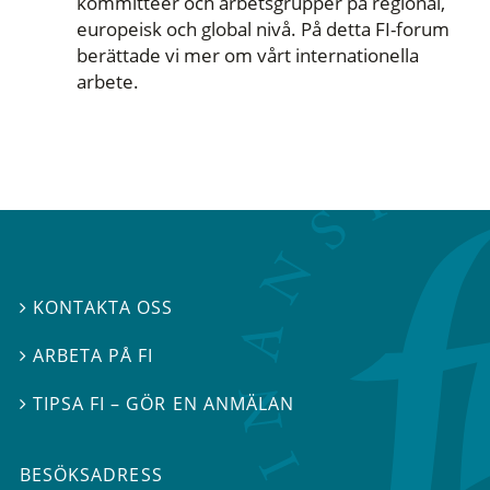
kommittéer och arbetsgrupper på regional,
europeisk och global nivå. På detta FI-forum
berättade vi mer om vårt internationella
arbete.
KONTAKTA OSS

ARBETA PÅ FI

TIPSA FI – GÖR EN ANMÄLAN

BESÖKSADRESS