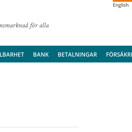
English
ansmarknad för alla
LBARHET
BANK
BETALNINGAR
FÖRSÄKR