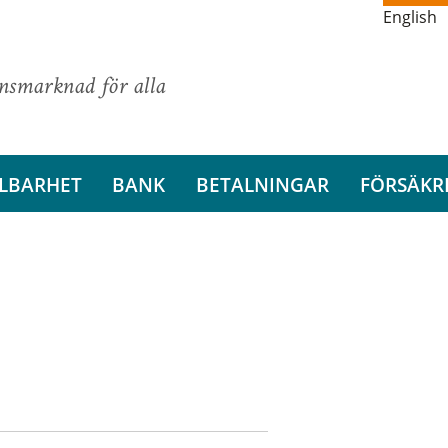
English
ansmarknad för alla
LBARHET
BANK
BETALNINGAR
FÖRSÄKR