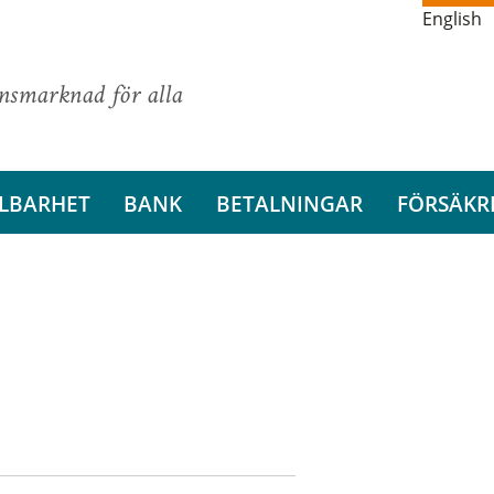
English
ansmarknad för alla
LBARHET
BANK
BETALNINGAR
FÖRSÄKR