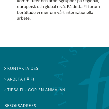
kommittéer och arbetsgrupper på regional,
europeisk och global nivå. På detta FI-forum
berättade vi mer om vårt internationella
arbete.
KONTAKTA OSS

ARBETA PÅ FI

TIPSA FI – GÖR EN ANMÄLAN

BESÖKSADRESS