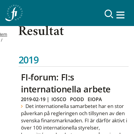
Resultat
Hem
2019
FI-forum: FI:s
internationella arbete
2019-02-19
|
IOSCO
PODD
EIOPA
Det internationella samarbetet har en stor
påverkan på regleringen och tillsynen av den
svenska finansmarknaden. FI är därför aktivt i
över 100 internationella styrelser,