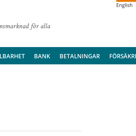
English
ansmarknad för alla
LBARHET
BANK
BETALNINGAR
FÖRSÄKR