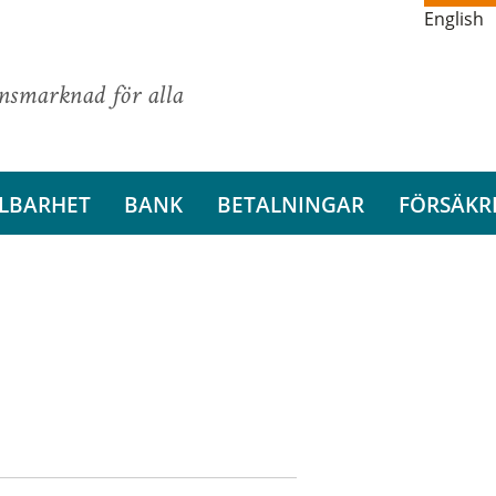
English
ansmarknad för alla
LBARHET
BANK
BETALNINGAR
FÖRSÄKR