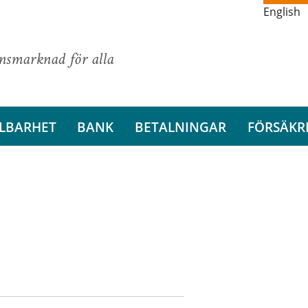
English
ansmarknad för alla
LBARHET
BANK
BETALNINGAR
FÖRSÄKR