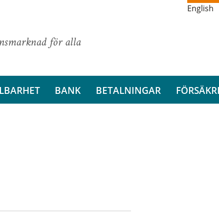
English
ansmarknad för alla
LBARHET
BANK
BETALNINGAR
FÖRSÄKR