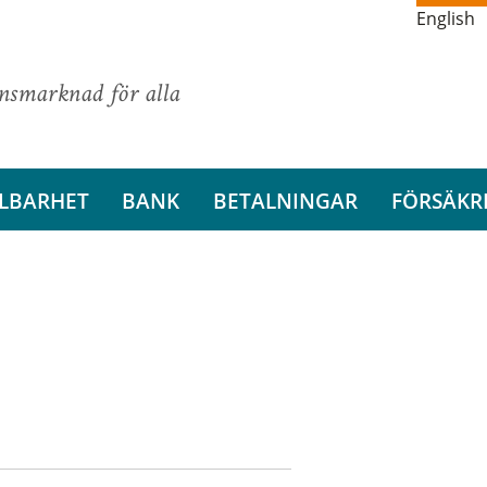
English
ansmarknad för alla
LBARHET
BANK
BETALNINGAR
FÖRSÄKR