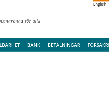
English
ansmarknad för alla
LBARHET
BANK
BETALNINGAR
FÖRSÄKR