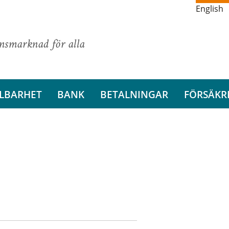
English
ansmarknad för alla
LBARHET
BANK
BETALNINGAR
FÖRSÄKR