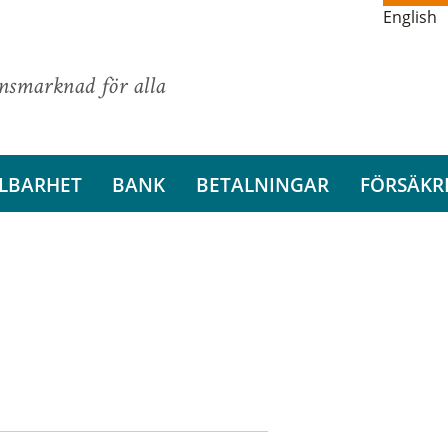
English
ansmarknad för alla
LBARHET
BANK
BETALNINGAR
FÖRSÄKR