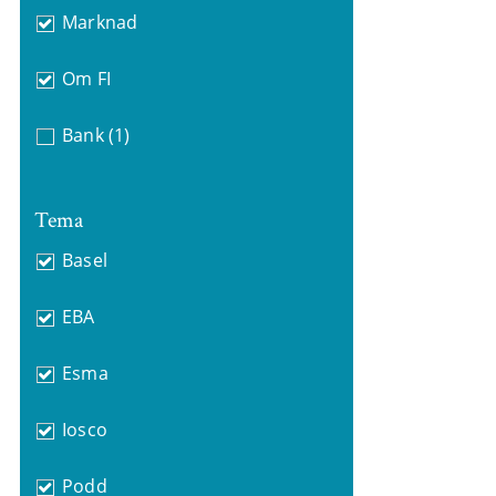
Marknad
Om FI
Bank
(1)
Tema
Basel
EBA
Esma
Iosco
Podd