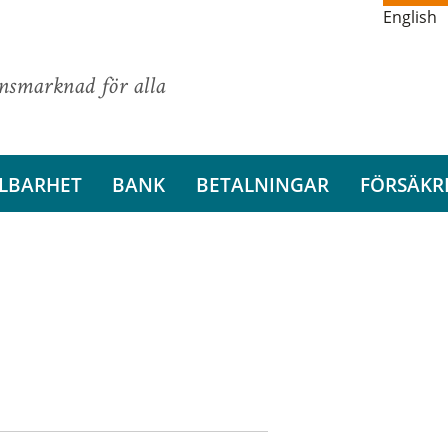
English
ansmarknad för alla
LBARHET
BANK
BETALNINGAR
FÖRSÄKR