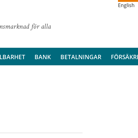
English
ansmarknad för alla
LBARHET
BANK
BETALNINGAR
FÖRSÄKR