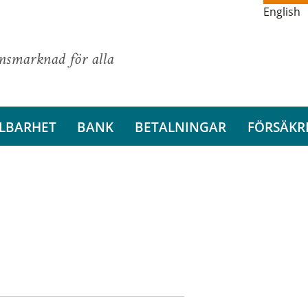
English
ansmarknad för alla
LBARHET
BANK
BETALNINGAR
FÖRSÄKR