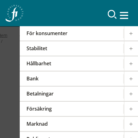
Resultat
För konsumenter
Hem
Stabilitet
2019
Hållbarhet
FI-forum: FI:s
Bank
internationella arbete
Betalningar
2019-02-19
|
IOSCO
PODD
EIOPA
Försäkring
Det internationella samarbetet har en stor
påverkan på regleringen och tillsynen av den
Marknad
svenska finansmarknaden. FI är därför aktivt i
över 100 internationella styrelser,