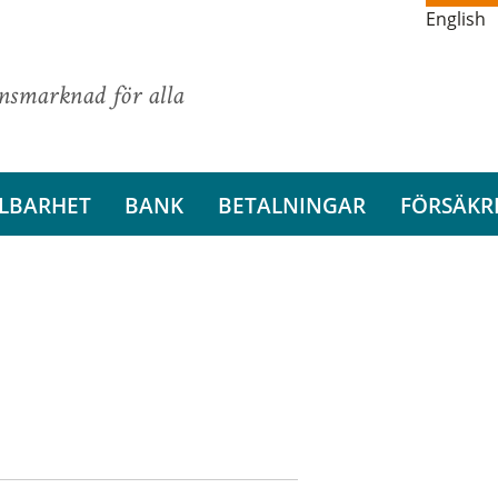
English
ansmarknad för alla
LBARHET
BANK
BETALNINGAR
FÖRSÄKR