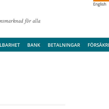
English
ansmarknad för alla
LBARHET
BANK
BETALNINGAR
FÖRSÄKR