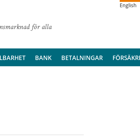
English
ansmarknad för alla
LBARHET
BANK
BETALNINGAR
FÖRSÄKR