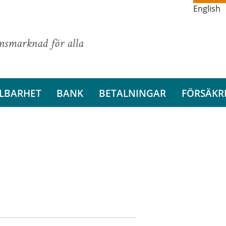
English
ansmarknad för alla
LBARHET
BANK
BETALNINGAR
FÖRSÄKR