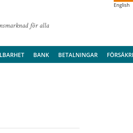
English
ansmarknad för alla
LBARHET
BANK
BETALNINGAR
FÖRSÄKR