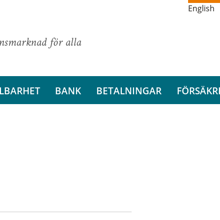
English
ansmarknad för alla
LBARHET
BANK
BETALNINGAR
FÖRSÄKR