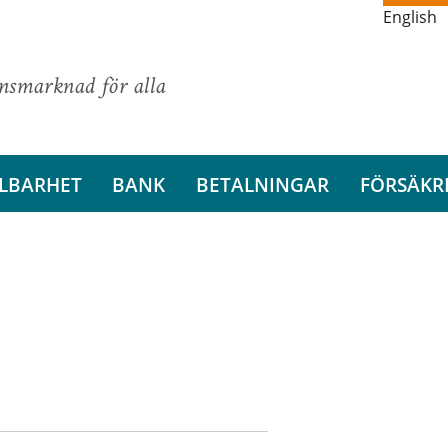
English
ansmarknad för alla
LBARHET
BANK
BETALNINGAR
FÖRSÄKR