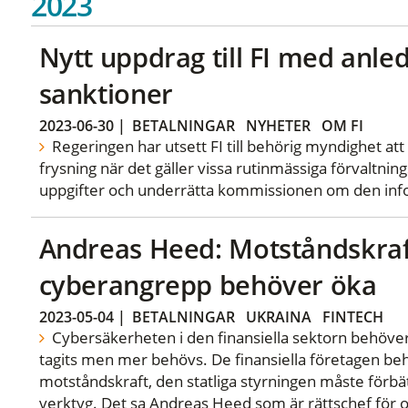
2023
Nytt uppdrag till FI med anle
sanktioner
2023-06-30
|
BETALNINGAR
NYHETER
OM FI
Regeringen har utsett FI till behörig myndighet a
frysning när det gäller vissa rutinmässiga förvaltni
uppgifter och underrätta kommissionen om den info
Andreas Heed: Motståndskra
cyberangrepp behöver öka
2023-05-04
|
BETALNINGAR
UKRAINA
FINTECH
Cybersäkerheten i den finansiella sektorn behöver f
tagits men mer behövs. De finansiella företagen be
motståndskraft, den statliga styrningen måste förbä
verktyg. Det sa Andreas Heed som är rättschef för om