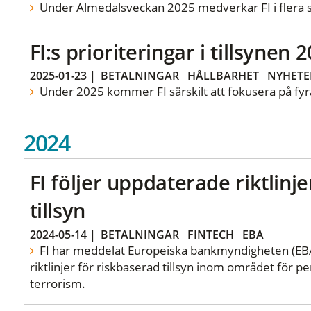
Under Almedalsveckan 2025 medverkar FI i flera 
FI:s prioriteringar i tillsynen 
2025-01-23
|
BETALNINGAR
HÅLLBARHET
NYHETE
Under 2025 kommer FI särskilt att fokusera på fyra
2024
FI följer uppdaterade riktlin
tillsyn
2024-05-14
|
BETALNINGAR
FINTECH
EBA
FI har meddelat Europeiska bankmyndigheten (EBA) a
riktlinjer för riskbaserad tillsyn inom området för p
terrorism.