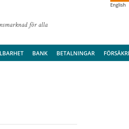
English
ansmarknad för alla
LBARHET
BANK
BETALNINGAR
FÖRSÄKR