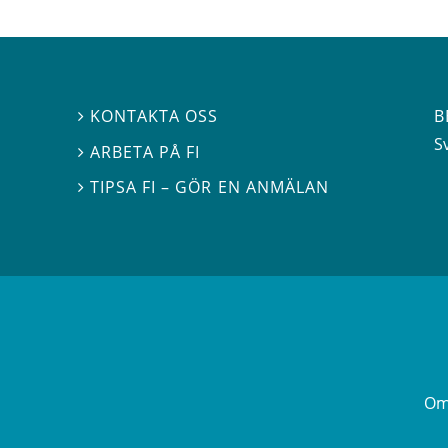
B
KONTAKTA OSS

S
ARBETA PÅ FI

TIPSA FI – GÖR EN ANMÄLAN

Om