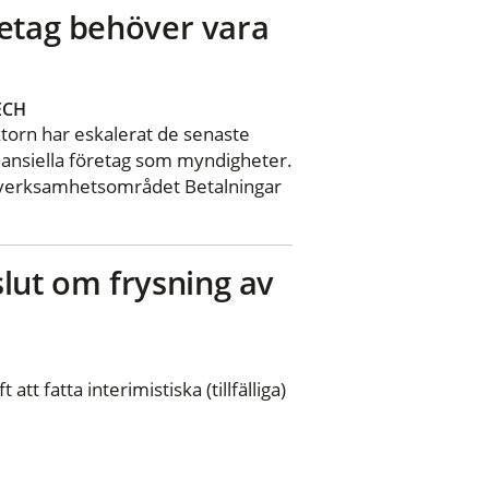
retag behöver vara
ECH
torn har eskalerat de senaste
nansiella företag som myndigheter.
å verksamhetsområdet Betalningar
eslut om frysning av
tt fatta interimistiska (tillfälliga)