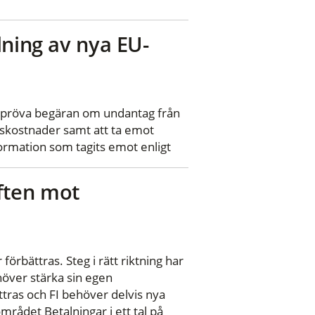
dning av nya EU-
tt pröva begäran om undantag från
ngskostnader samt att ta emot
rmation som tagits emot enligt
ften mot
örbättras. Steg i rätt riktning har
höver stärka sin egen
ttras och FI behöver delvis nya
rådet Betalningar i ett tal på