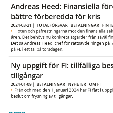
Andreas Heed: Finansiella fö
bättre förberedda för kris
2024-03-21
|
TOTALFÖRSVAR
BETALNINGAR
FINT
Hoten och påfrestningarna mot den finansiella sek
åren. Det behövs nu konkreta åtgärder från såväl fi
Det sa Andreas Heed, chef för rättsavdelningen p
på FI, i ett tal på torsdagen.
Ny uppgift för FI: tillfälliga b
tillgångar
2024-01-09
|
BETALNINGAR
NYHETER
OM FI
Från och med den 1 januari 2024 har FI fått i uppgift a
beslut om frysning av tillgångar.