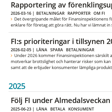
Rapportering av förenklings
2026-03-16
|
BETALNINGAR
RAPPORTER
OM FI
Det övergripande målet för Finansinspektionens fö
enklare för företag att göra rätt. Nu har vi lämnat in
FI:s prioriteringar i tillsynen 
2026-02-05
|
LÅNA
SPARA
BETALNINGAR
Under 2026 kommer Finansinspektionen särskilt att
motverkar brottslighet och hanterar risker som kan ho
samt att de erbjuder konsumenter lämpliga produkt
2025
Följ FI under Almedalsveckan
2025-06-23
|
LÅNA
BETALA
KONSUMENT