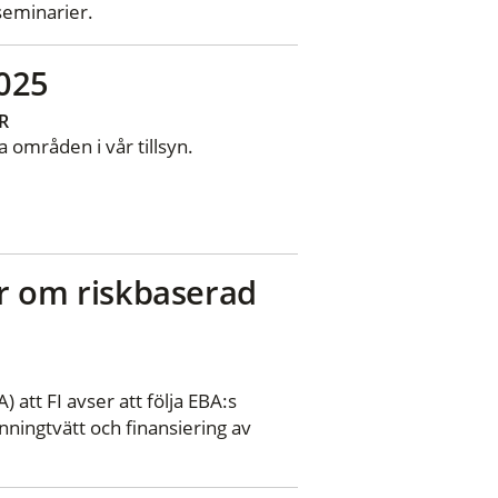
seminarier.
2025
R
 områden i vår tillsyn.
jer om riskbaserad
tt FI avser att följa EBA:s
enningtvätt och finansiering av