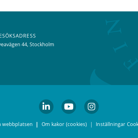
ESÖKSADRESS
veavägen 44
, Stockholm
linkedin
youtube
Instagram
 webbplatsen
Om kakor (cookies)
Inställningar Coo