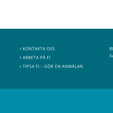
B
KONTAKTA OSS

S
ARBETA PÅ FI

TIPSA FI – GÖR EN ANMÄLAN
