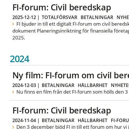
FI-forum: Civil beredskap
2025-12-12
|
TOTALFÖRSVAR
BETALNINGAR
NYHE
FI bjuder in till ett digitalt FI-forum om civil bere
dokument Planeringsinriktning för finansiella föret
2025.
2024
Ny film: FI-forum om civil be
2024-12-03
|
BETALNINGAR
HÅLLBARHET
NYHETE
Nu finns en film från det FI-forum som hölls den 
FI-forum: Civil beredskap
2024-11-04
|
BETALNINGAR
HÅLLBARHET
FI-FOR
Den 3 december bjöd FI in till ett forum om hur v