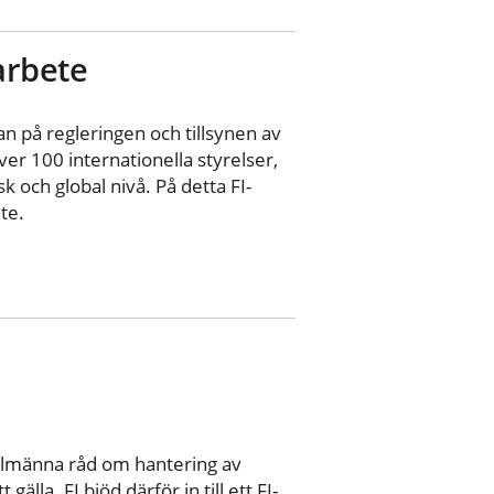
 arbete
n på regleringen och tillsynen av
er 100 internationella styrelser,
 och global nivå. På detta FI-
te.
m
allmänna råd om hantering av
älla. FI bjöd därför in till ett FI-