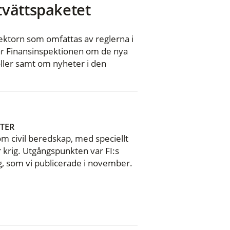
tvättspaketet
 sektorn som omfattas av reglerna i
ar Finansinspektionen om de nya
ller samt om nyheter i den
TER
om civil beredskap, med speciellt
r krig. Utgångspunkten var FI:s
ag, som vi publicerade i november.