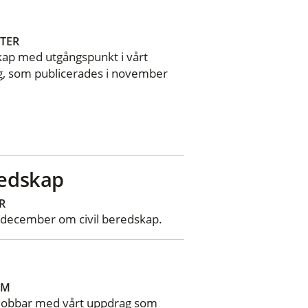
TER
dskap med utgångspunkt i vårt
ag, som publicerades i november
redskap
R
3 december om civil beredskap.
UM
i jobbar med vårt uppdrag som