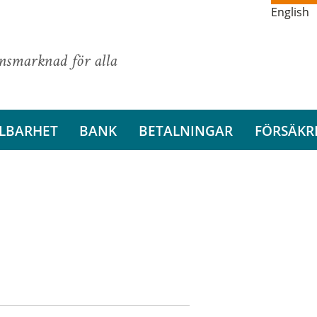
English
ansmarknad för alla
LBARHET
BANK
BETALNINGAR
FÖRSÄKR