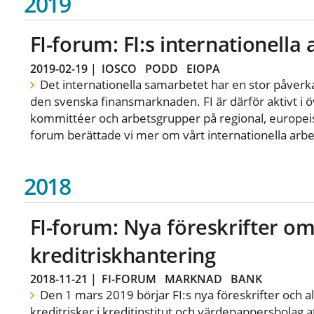
2019
FI-forum: FI:s internationella
2019-02-19
|
IOSCO
PODD
EIOPA
Det internationella samarbetet har en stor påverka
den svenska finansmarknaden. FI är därför aktivt i öv
kommittéer och arbetsgrupper på regional, europeisk
forum berättade vi mer om vårt internationella arbe
2018
FI-forum: Nya föreskrifter o
kreditriskhantering
2018-11-21
|
FI-FORUM
MARKNAD
BANK
Den 1 mars 2019 börjar FI:s nya föreskrifter och 
kreditrisker i kreditinstitut och värdepappersbolag att g