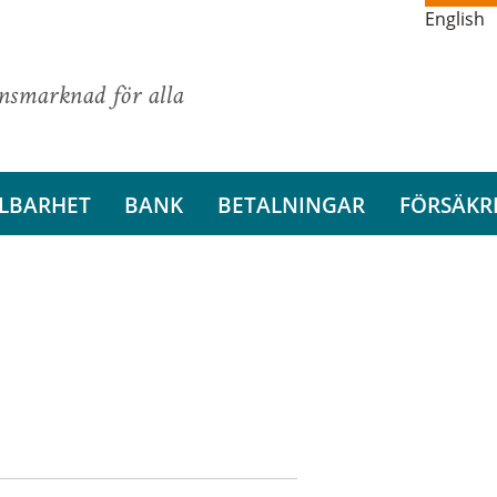
English
ansmarknad för alla
LBARHET
BANK
BETALNINGAR
FÖRSÄKR